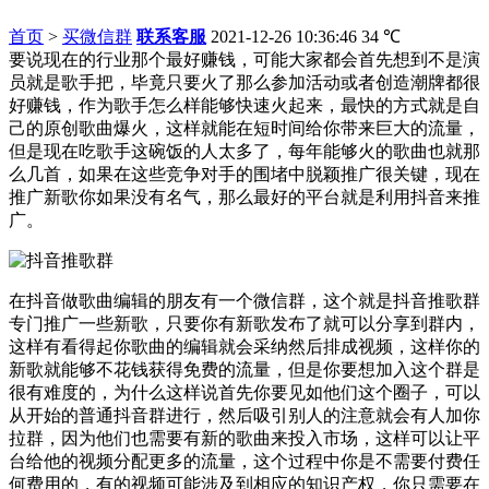
首页
>
买微信群
联系客服
2021-12-26 10:36:46
34
℃
要说现在的行业那个最好赚钱，可能大家都会首先想到不是演
员就是歌手把，毕竟只要火了那么参加活动或者创造潮牌都很
好赚钱，作为歌手怎么样能够快速火起来，最快的方式就是自
己的原创歌曲爆火，这样就能在短时间给你带来巨大的流量，
但是现在吃歌手这碗饭的人太多了，每年能够火的歌曲也就那
么几首，如果在这些竞争对手的围堵中脱颖推广很关键，现在
推广新歌你如果没有名气，那么最好的平台就是利用抖音来推
广。
在抖音做歌曲编辑的朋友有一个微信群，这个就是抖音推歌群
专门推广一些新歌，只要你有新歌发布了就可以分享到群内，
这样有看得起你歌曲的编辑就会采纳然后排成视频，这样你的
新歌就能够不花钱获得免费的流量，但是你要想加入这个群是
很有难度的，为什么这样说首先你要见如他们这个圈子，可以
从开始的普通抖音群进行，然后吸引别人的注意就会有人加你
拉群，因为他们也需要有新的歌曲来投入市场，这样可以让平
台给他的视频分配更多的流量，这个过程中你是不需要付费任
何费用的，有的视频可能涉及到相应的知识产权，你只需要在