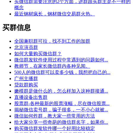
买微信群需要注意的2个方面，进群跟买群主是不一样的
概念
最近钢材疯长，钢材微信交易群火热。
买群信息
全国兼职群可拉，找不到工作的加群
北京演员群
如何大量购买微信群？
微信群发软件使用过程中常遇到的问题如何...
教师节，在家长微信群内各种见闻。
500人的微信群可以卖多少钱，我想把自己的...
广州主播群
贷款群购买
嫩模群是做什么的，怎么样加入这种群接通...
直播设备出售群
股票群-各种最新的股票涨幅，尽在微信股票...
揭秘微信卖号群，骗子很多，一不小心就被...
微信如何炸群，教大家一些常用的方法
给大家分享一些奇葩的微信群名字，如果你...
购买微信群发软件哪一个好用比较稳定