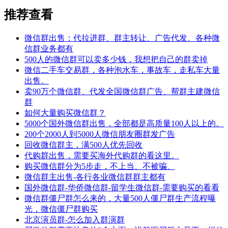
推荐查看
微信群出售：代拉进群、群主转让、广告代发、各种微
信群业务都有
500人的微信群可以卖多少钱，我想把自己的群卖掉
微信二手车交易群，各种泡水车，事故车，走私车大量
出售。
卖90万个微信群、代发全国微信群广告、帮群主建微信
群
如何大量购买微信群？
5000个国外微信群出售，全部都是高质量100人以上的。
200个2000人到5000人微信朋友圈群发广告
回收微信群主，满500人优先回收
代购群出售，需要买海外代购群的看这里。
购买微信群分为5步走，不上当、不被骗、
微信群主出售-各行各业微信群群主都有
国外微信群-华侨微信群-留学生微信群-需要购买的看看
微信群僵尸群怎么来的，大量500人僵尸群生产流程曝
光，微信僵尸群购买
北京演员群-怎么加入群演群