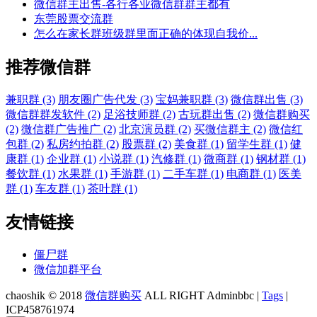
微信群主出售-各行各业微信群群主都有
东莞股票交流群
怎么在家长群班级群里面正确的体现自我价...
推荐微信群
兼职群 (3)
朋友圈广告代发 (3)
宝妈兼职群 (3)
微信群出售 (3)
微信群群发软件 (2)
足浴技师群 (2)
古玩群出售 (2)
微信群购买
(2)
微信群广告推广 (2)
北京演员群 (2)
买微信群主 (2)
微信红
包群 (2)
私房约拍群 (2)
股票群 (2)
美食群 (1)
留学生群 (1)
健
康群 (1)
企业群 (1)
小说群 (1)
汽修群 (1)
微商群 (1)
钢材群 (1)
餐饮群 (1)
水果群 (1)
手游群 (1)
二手车群 (1)
电商群 (1)
医美
群 (1)
车友群 (1)
茶叶群 (1)
友情链接
僵尸群
微信加群平台
chaoshik © 2018
微信群购买
ALL RIGHT Adminbbc |
Tags
|
ICP458761974