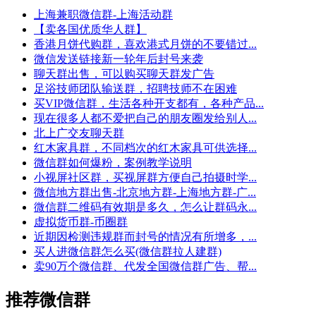
上海兼职微信群-上海活动群
【卖各国优质华人群】
香港月饼代购群，喜欢港式月饼的不要错过...
微信发送链接新一轮年后封号来袭
聊天群出售，可以购买聊天群发广告
足浴技师团队输送群，招聘技师不在困难
买VIP微信群，生活各种开支都有，各种产品...
现在很多人都不爱把自己的朋友圈发给别人...
北上广交友聊天群
红木家具群，不同档次的红木家具可供选择...
微信群如何爆粉，案例教学说明
小视屏社区群，买视屏群方便自己拍摄时学...
微信地方群出售-北京地方群-上海地方群-广...
微信群二维码有效期是多久，怎么让群码永...
虚拟货币群-币圈群
近期因检测违规群而封号的情况有所增多，...
买人进微信群怎么买(微信群拉人建群)
卖90万个微信群、代发全国微信群广告、帮...
推荐微信群