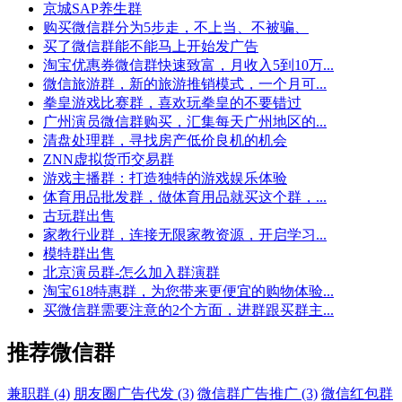
京城SAP养生群
购买微信群分为5步走，不上当、不被骗、
买了微信群能不能马上开始发广告
淘宝优惠券微信群快速致富，月收入5到10万...
微信旅游群，新的旅游推销模式，一个月可...
拳皇游戏比赛群，喜欢玩拳皇的不要错过
广州演员微信群购买，汇集每天广州地区的...
清盘处理群，寻找房产低价良机的机会
ZNN虚拟货币交易群
游戏主播群：打造独特的游戏娱乐体验
体育用品批发群，做体育用品就买这个群，...
古玩群出售
家教行业群，连接无限家教资源，开启学习...
模特群出售
北京演员群-怎么加入群演群
淘宝618特惠群，为您带来更便宜的购物体验...
买微信群需要注意的2个方面，进群跟买群主...
推荐微信群
兼职群 (4)
朋友圈广告代发 (3)
微信群广告推广 (3)
微信红包群