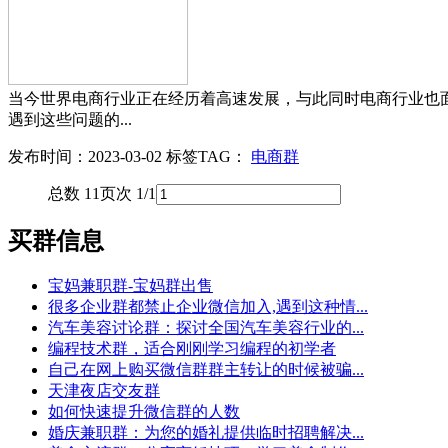
当今世界电商行业正在经历着高速发展，与此同时电商行业也
遇到这些问题的...
发布时间：2023-03-02
标签TAG：
电商群
总数 1
1
页次 1/1
买群信息
宝妈兼职群-宝妈群出售
很多企业群都禁止企业微信加入,遇到这种情...
汽车美容讨论群：探讨全国汽车美容行业的...
编程技术群，适合刚刚学习编程的初学者
自己在网上购买微信群群主转让的时候被骗...
天津夜店交友群
如何快速提升微信群的人数
婚庆兼职群：为您的婚礼提供临时招聘解决...