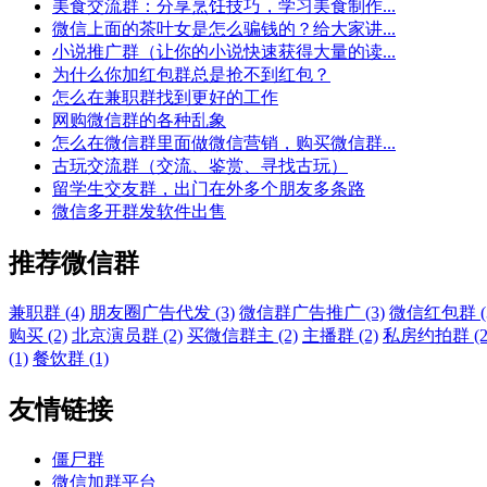
美食交流群：分享烹饪技巧，学习美食制作...
微信上面的茶叶女是怎么骗钱的？给大家讲...
小说推广群（让你的小说快速获得大量的读...
为什么你加红包群总是抢不到红包？
怎么在兼职群找到更好的工作
网购微信群的各种乱象
怎么在微信群里面做微信营销，购买微信群...
古玩交流群（交流、鉴赏、寻找古玩）
留学生交友群，出门在外多个朋友多条路
微信多开群发软件出售
推荐微信群
兼职群 (4)
朋友圈广告代发 (3)
微信群广告推广 (3)
微信红包群 (
购买 (2)
北京演员群 (2)
买微信群主 (2)
主播群 (2)
私房约拍群 (2
(1)
餐饮群 (1)
友情链接
僵尸群
微信加群平台