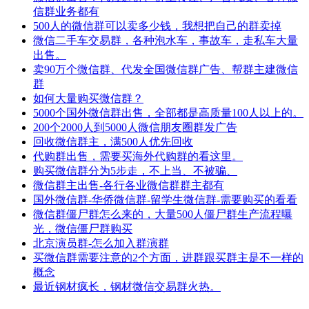
信群业务都有
500人的微信群可以卖多少钱，我想把自己的群卖掉
微信二手车交易群，各种泡水车，事故车，走私车大量
出售。
卖90万个微信群、代发全国微信群广告、帮群主建微信
群
如何大量购买微信群？
5000个国外微信群出售，全部都是高质量100人以上的。
200个2000人到5000人微信朋友圈群发广告
回收微信群主，满500人优先回收
代购群出售，需要买海外代购群的看这里。
购买微信群分为5步走，不上当、不被骗、
微信群主出售-各行各业微信群群主都有
国外微信群-华侨微信群-留学生微信群-需要购买的看看
微信群僵尸群怎么来的，大量500人僵尸群生产流程曝
光，微信僵尸群购买
北京演员群-怎么加入群演群
买微信群需要注意的2个方面，进群跟买群主是不一样的
概念
最近钢材疯长，钢材微信交易群火热。