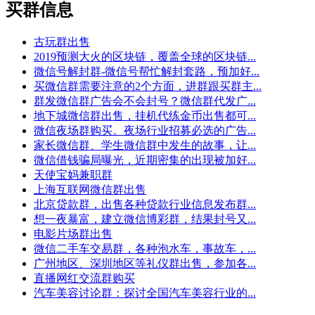
买群信息
古玩群出售
2019预测大火的区块链，覆盖全球的区块链...
微信号解封群-微信号帮忙解封套路，预加好...
买微信群需要注意的2个方面，进群跟买群主...
群发微信群广告会不会封号？微信群代发广...
地下城微信群出售，挂机代练金币出售都可...
微信夜场群购买。夜场行业招募必选的广告...
家长微信群、学生微信群中发生的故事，让...
微信借钱骗局曝光，近期密集的出现被加好...
天使宝妈兼职群
上海互联网微信群出售
北京贷款群，出售各种贷款行业信息发布群...
想一夜暴富，建立微信博彩群，结果封号又...
电影片场群出售
微信二手车交易群，各种泡水车，事故车，...
广州地区、深圳地区等礼仪群出售，参加各...
直播网红交流群购买
汽车美容讨论群：探讨全国汽车美容行业的...