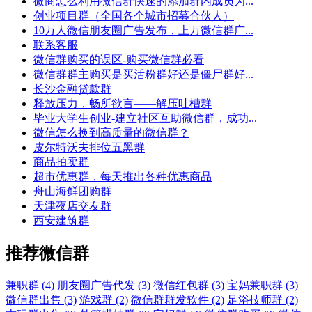
微商怎么利用微信群快速的添加群内成员为...
创业项目群（全国各个城市招募合伙人）
10万人微信朋友圈广告发布，上万微信群广...
联系客服
微信群购买的误区-购买微信群必看
微信群群主购买是买活粉群好还是僵尸群好...
长沙金融贷款群
释放压力，畅所欲言——解压吐槽群
毕业大学生创业-建立社区互助微信群，成功...
微信怎么换到高质量的微信群？
皮尔特沃夫排位五黑群
商品拍卖群
超市优惠群，每天推出各种优惠商品
舟山海鲜团购群
天津夜店交友群
西安建筑群
推荐微信群
兼职群 (4)
朋友圈广告代发 (3)
微信红包群 (3)
宝妈兼职群 (3)
微信群出售 (3)
游戏群 (2)
微信群群发软件 (2)
足浴技师群 (2)