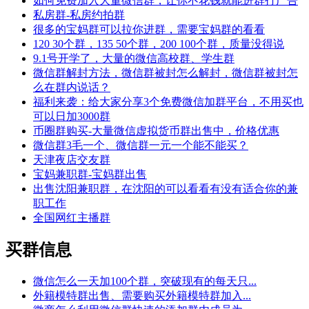
如何免费加入大量微信群，让你不花钱就能进群打广告
私房群-私房约拍群
很多的宝妈群可以拉你进群，需要宝妈群的看看
120 30个群，135 50个群，200 100个群，质量没得说
9.1号开学了，大量的微信高校群、学生群
微信群解封方法，微信群被封怎么解封，微信群被封怎
么在群内说话？
福利来袭：给大家分享3个免费微信加群平台，不用买也
可以日加3000群
币圈群购买-大量微信虚拟货币群出售中，价格优惠
微信群3毛一个、微信群一元一个能不能买？
天津夜店交友群
宝妈兼职群-宝妈群出售
出售沈阳兼职群，在沈阳的可以看看有没有适合你的兼
职工作
全国网红主播群
买群信息
微信怎么一天加100个群，突破现有的每天只...
外籍模特群出售、需要购买外籍模特群加入...